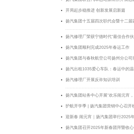
开局起步稳推进 创新发展启新篇
扬汽集团十五届四次职代会暨十二届
扬汽修理厂荣获宁德时代"最佳合作伙
扬汽集团顺利完成2025年春运工作
扬汽集团与春秋航空公司扬州分公司
扬汽出租1035爱心车队：春运中的
扬汽修理厂开展反诈知识培训
扬汽集团站务中心开展“欢乐闹元宵，
护航开学季 | 扬汽集团营销中心召
迎新春 闹元宵｜扬汽集团举行2025
扬汽集团召开2025年新春团拜暨收