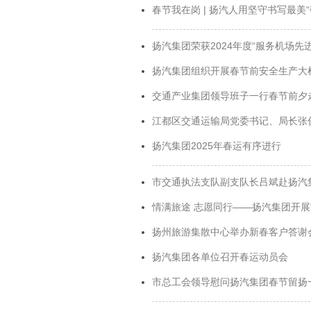
春节我在岗 | 扬汽人用坚守书写最美“
扬汽集团荣获2024年度“服务机场先
扬汽集团组织开展春节前安全生产大
交通产业集团领导班子一行春节前夕
江都区交通运输局党委书记、局长张
扬汽集团2025年春运有序进行
市交通执法支队副支队长吕斌赴扬汽
情满旅途 志愿同行——扬汽集团开展
扬州旅游集散中心举办新春客户答谢
扬汽集团各单位召开春运动员会
市总工会领导慰问扬汽集团春节留扬