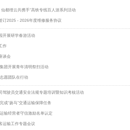
 仙都缙云共携手”高铁专线百人游系列活动
025 - 2026年度维修服务协议
园开展研学春游活动
工作
座谈会
汽集团开展青年清明祭扫活动
团志愿团队在行动
司驾驶员交通安全法规专题培训暨知识考核活动
完成“扬马”交通运输保障任务
路运输经营者守信激励名单认定
客运输工作专题会议