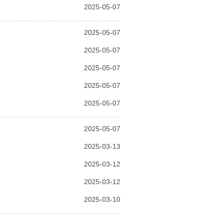
2025-05-07
2025-05-07
2025-05-07
2025-05-07
2025-05-07
2025-05-07
2025-05-07
2025-03-13
2025-03-12
2025-03-12
2025-03-10