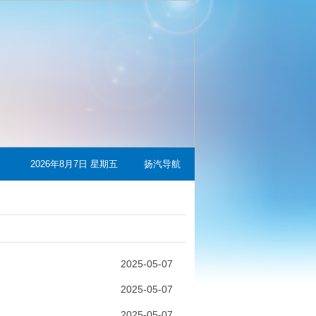
2026年8月7日 星期五
扬汽导航
2025-05-07
2025-05-07
2025-05-07