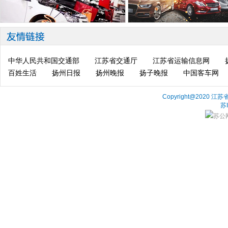
中华人民共和国交通部
江苏省交通厅
江苏省运输信息网
百姓生活
扬州日报
扬州晚报
扬子晚报
中国客车网
Copyright@202
苏
苏公网