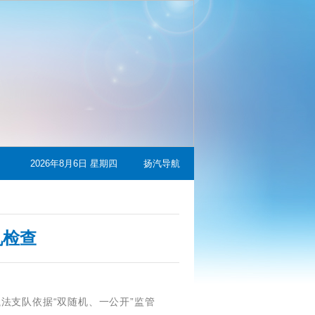
2026年8月6日 星期四
扬汽导航
机检查
法支队依据“双随机、一公开”监管