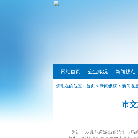
网站首页
企业概况
新闻视点
您现在的位置：
首页
>
新闻纵横
>
新闻视
市交
为进一步规范巡游出租汽车市场经