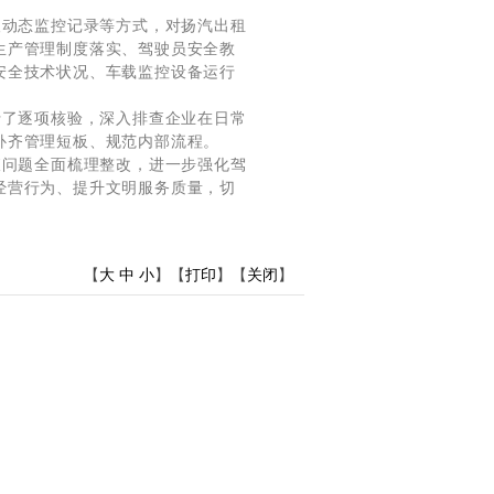
动态监控记录等方式，对扬汽出租
生产管理制度落实、驾驶员安全教
安全技术状况、车载监控设备运行
了逐项核验，深入排查企业在日常
补齐管理短板、规范内部流程。
问题全面梳理整改，进一步强化驾
经营行为、提升文明服务质量，切
【
大
中
小
】【
打印
】【
关闭
】