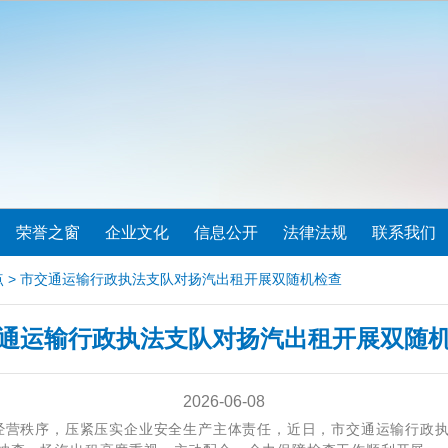
荣誉之窗
企业文化
信息公开
法律法规
联系我们
点
> 市交通运输行政执法支队对扬汽出租开展双随机检查
通运输行政执法支队对扬汽出租开展双随
2026-06-08
营秩序，压紧压实企业安全生产主体责任，近日，市交通运输行政执