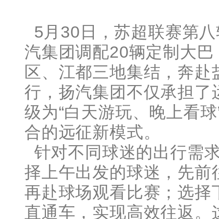
5月30日，苏超联赛第
汽集团调配20辆定制大
区、江都三地集结，奔赴
行，扬汽集团不仅承担了
级为“白天游玩、晚上看球
合的远征新模式。
针对不同球迷的出行需求
择上午出发的球迷，先前
再赴球场观看比赛；选择
直通车，实现高效往返。这