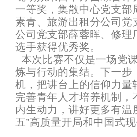
一等奖，集散中心党支部
素青、旅游出租分公司党
公司党支部薛蓉晖、修理
选手获得优秀奖。
本次比赛不仅是一场党课
炼与行动的集结。下一步
机，把讲台上的信仰力量
完善青年人才培养机制，
内生动力，讲好更多有温
五”高质量开局和中国式