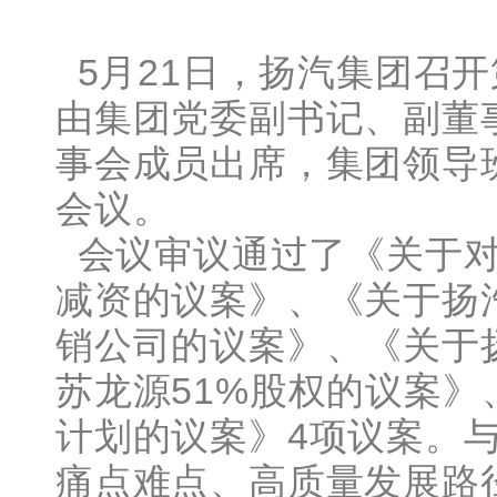
5月21日，扬汽集团召
由集团党委副书记、副董
事会成员出席，集团领导
会议。
会议审议通过了《关于对
减资的议案》、《关于扬
销公司的议案》、《关于
苏龙源51%股权的议案》
计划的议案》4项议案。
痛点难点、高质量发展路