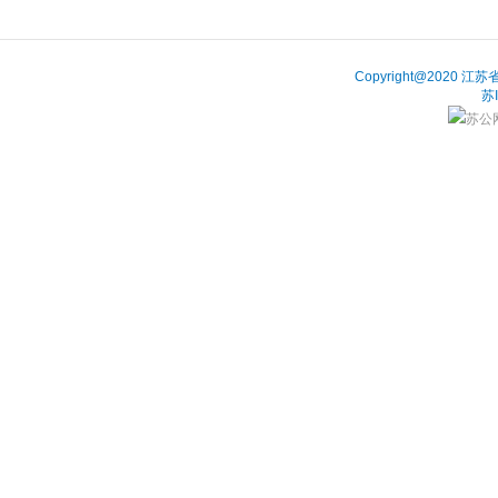
Copyright@202
苏
苏公网