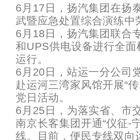
6月17日，扬汽集团在扬
武暨应急处置综合演练中
6月18日，扬汽集团联合
和UPS供电设备进行全
运行。
6月20日，站运一分公司
赴运河三湾家风馆开展“传
党日活动。
6月25日，为落实省、市
南京长客集团开通“仪征-
线。目前，便民专线双向