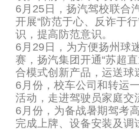
6月25日，扬汽驾校联合
开展“防范于心、反诈于行
识，提高防范意识。
6月29日，为方便扬州球
赛，扬汽集团开通“苏超直
合模式创新产品，运送球迷
6月份，校车公司和转运
活动，走进驾驶员家庭交
6月份，为备战暑期驾考
完成上牌、设备安装及调