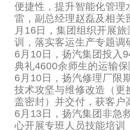
便捷性，提升智能化管理
雷，副总经理赵磊及相关
月16日，集团组织开展
训，落实客运生产专题调
6月10日，扬汽集团投入
典礼4600余师生的运输
6月10日，扬汽修理厂限
技术攻坚与维修改造（更
盖密封）并交付，获客户
6月13日，扬汽集团非急
心开展专班人员技能培训