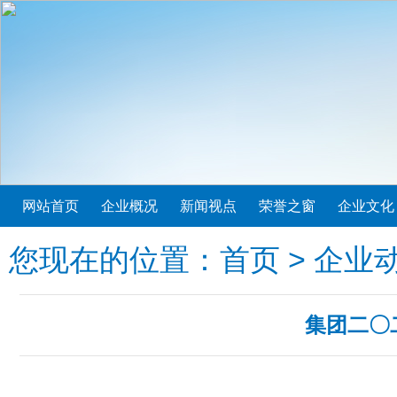
网站首页
企业概况
新闻视点
荣誉之窗
企业文化
您现在的位置：
首页
>
企业
集团二〇